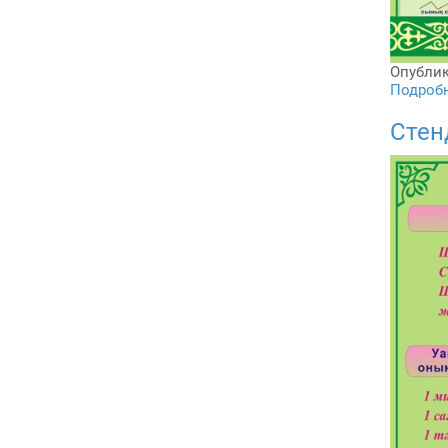
Опублик
Подробне
Стен