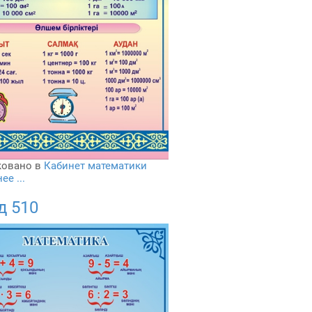
овано в
Кабинет математики
е ...
д 510