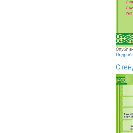
Опублик
Подробне
Стен