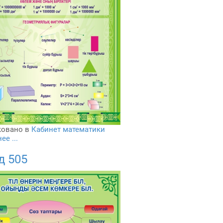
овано в
Кабинет математики
е ...
д 505