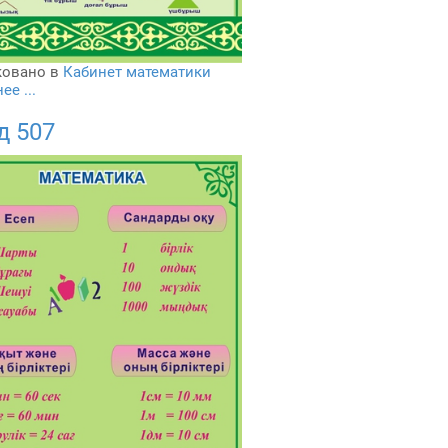
овано в
Кабинет математики
е ...
д 507