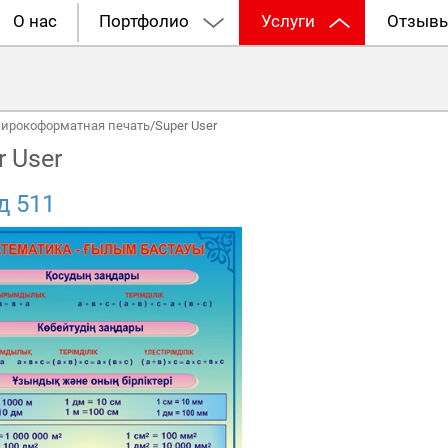
О нас
Портфолио
Услуги
Отзыв
ирокоформатная печать
/
Super User
r User
д 511