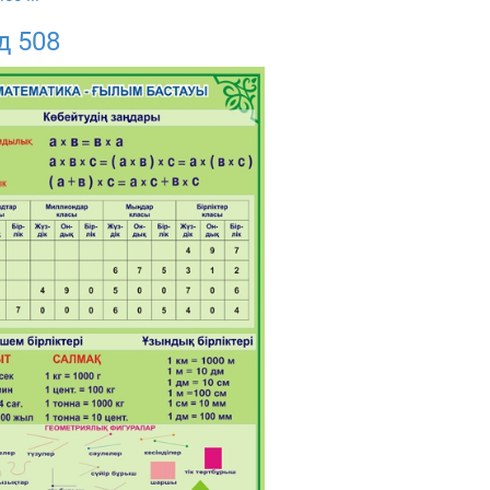
д 508