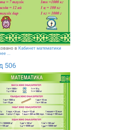
овано в
Кабинет математики
е ...
д 506