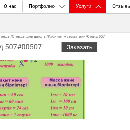
О нас
Портфолио
Услуги
Отзыв
тенды
/
Стенды для школы
/
Кабинет математики
/
Стенд 507
д 507#00507
Заказать