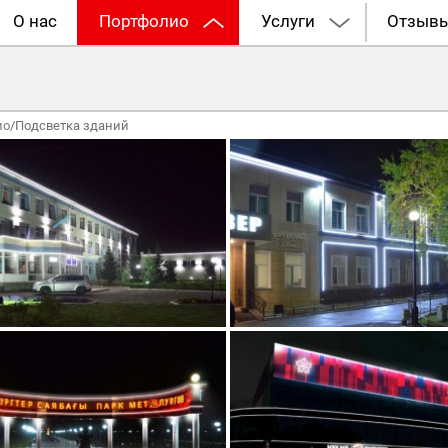
О нас
Портфолио
Услуги
Отзыв
ио
/
Подсветка зданий