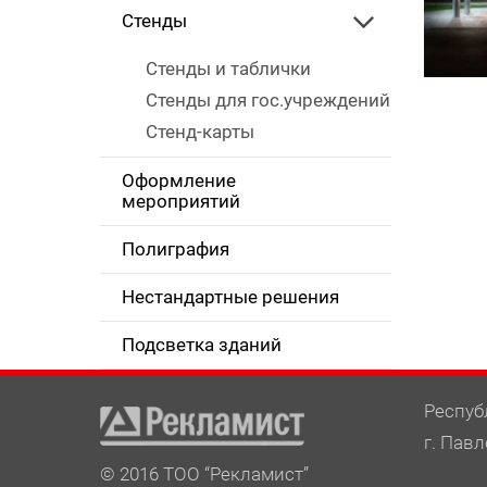
Стенды
Стенды и таблички
Стенды для гос.учреждений
Стенд-карты
Оформление
мероприятий
Полиграфия
Нестандартные решения
Подсветка зданий
Респуб
г. Павл
© 2016 ТОО “Рекламист”