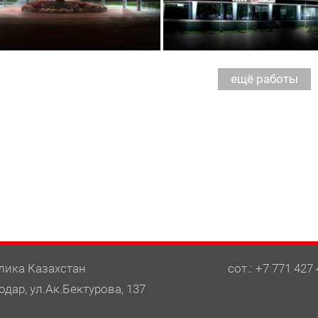
лика Казахстан
сот.: +7 771 427 
одар, ул.Ак.Бектурова, 137