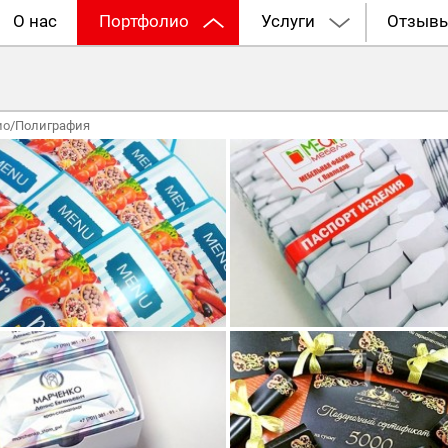
О нас
Портфолио
Услуги
Отзыв
ио
/
Полиграфия