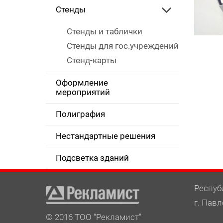
Стенды
Стенды и таблички
Стенды для гос.учреждений
Стенд-карты
Оформление
мероприятий
Полиграфия
Нестандартные решения
Подсветка зданий
Респуб
г. Павл
© 2016 ТОО “Рекламист”