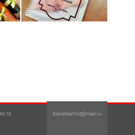
tooreklamist@mail.ru
44 16