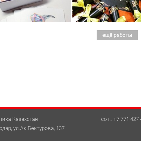
лика Казахстан
сот.: +7 771 427 
одар, ул.Ак.Бектурова, 137