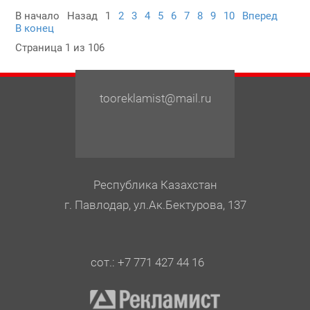
В начало
Назад
1
2
3
4
5
6
7
8
9
10
Вперед
В конец
Страница 1 из 106
tooreklamist@mail.ru
Республика Казахстан
г. Павлодар, ул.Ак.Бектурова, 137
сот.: +7 771 427 44 16