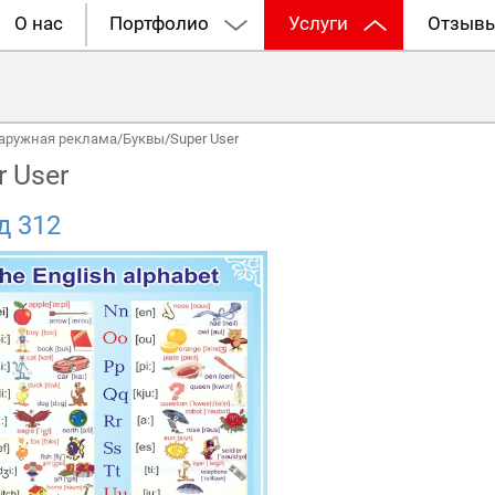
О нас
Портфолио
Услуги
Отзыв
аружная реклама
/
Буквы
/
Super User
r User
д 312