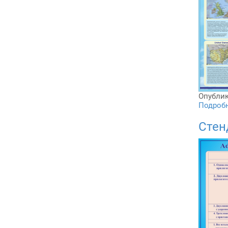
Опублик
Подробне
Стен