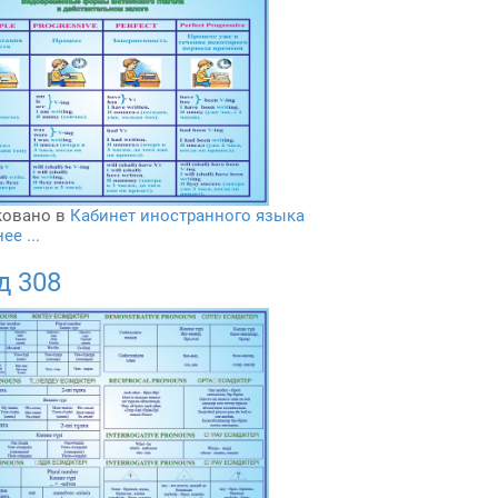
овано в
Кабинет иностранного языка
е ...
д 308