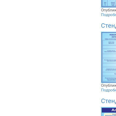
Опублик
Подробне
Стен
Опублик
Подробне
Стен