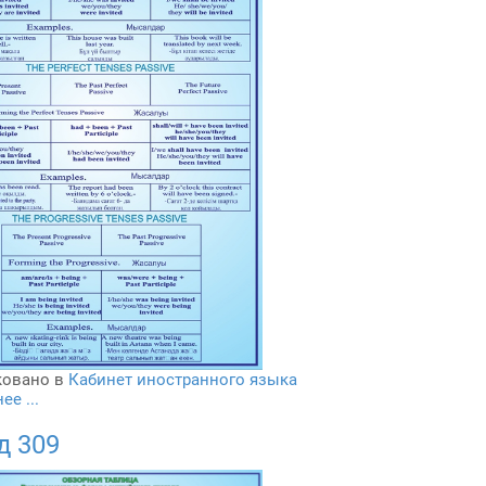
овано в
Кабинет иностранного языка
е ...
д 309