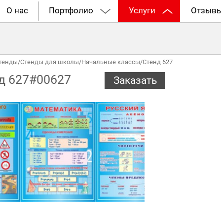
О нас
Портфолио
Услуги
Отзыв
тенды
/
Стенды для школы
/
Начальные классы
/
Стенд 627
д 627#00627
Заказать