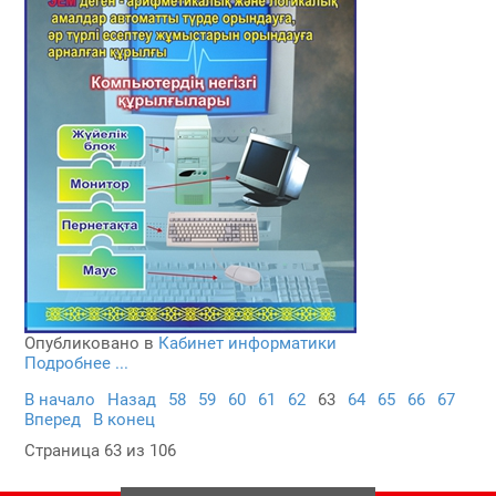
Опубликовано в
Кабинет информатики
Подробнее ...
В начало
Назад
58
59
60
61
62
63
64
65
66
67
Вперед
В конец
Страница 63 из 106