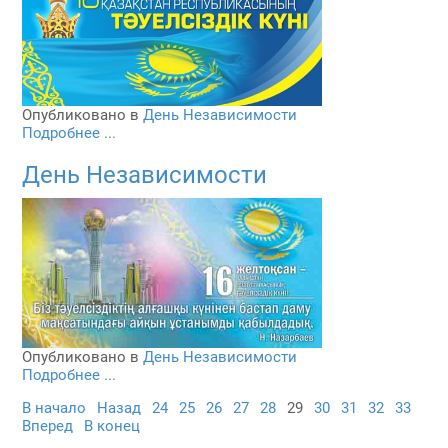
Опубликовано в
День Независимости
Подробнее ...
День Независимости
Опубликовано в
День Независимости
Подробнее ...
В начало
Назад
24
25
26
27
28
29
30
31
32
33
Вперед
В конец