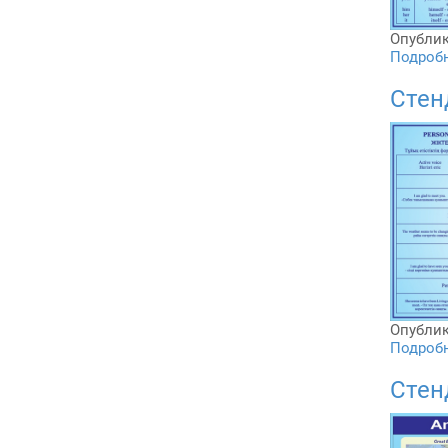
Опублик
Подробне
Стен
Опублик
Подробне
Стен