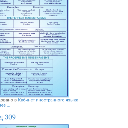
овано в
Кабинет иностранного языка
е ...
д 309