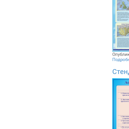
Опублик
Подробне
Стен