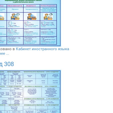
овано в
Кабинет иностранного языка
е ...
д 308