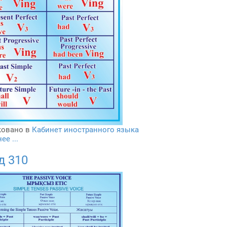
овано в
Кабинет иностранного языка
е ...
д 310