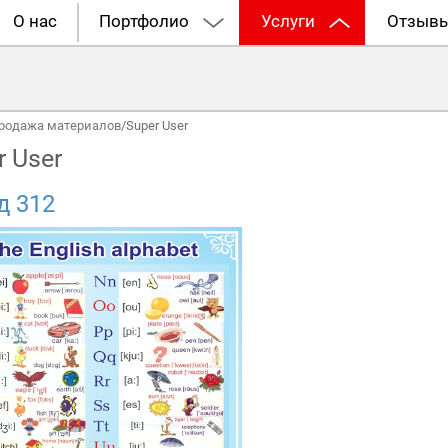
О нас
Портфолио
Услуги
Отзыв
родажа материалов
/
Super User
r User
д 312