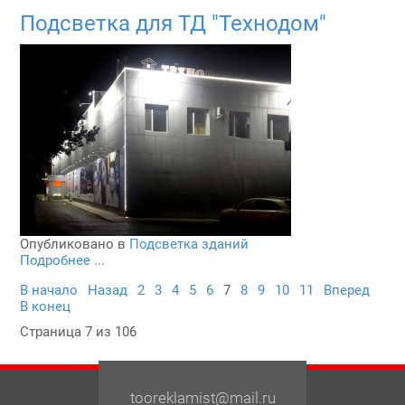
Подсветка для ТД "Технодом"
Опубликовано в
Подсветка зданий
Подробнее ...
В начало
Назад
2
3
4
5
6
7
8
9
10
11
Вперед
В конец
Страница 7 из 106
tooreklamist@mail.ru