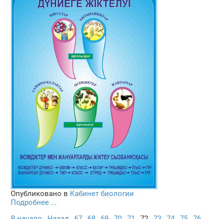
Опубликовано в
Кабинет биологии
Подробнее ...
В начало
Назад
67
68
69
70
71
72
73
74
75
76