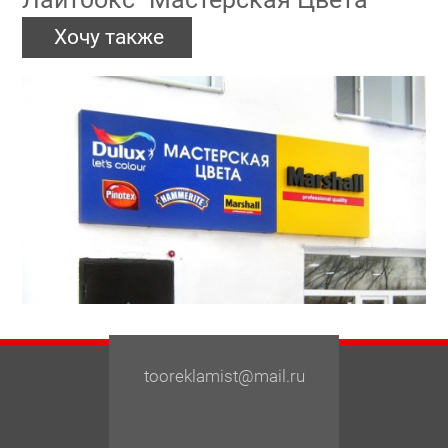
Хочу также
tooreklamist@mail.ru