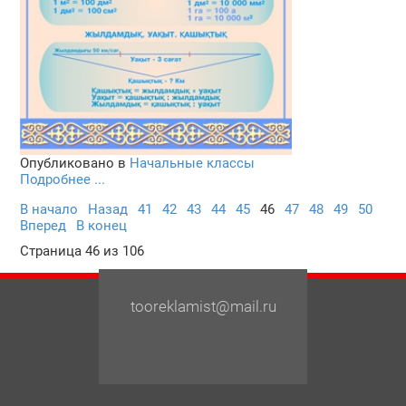
Опубликовано в
Начальные классы
Подробнее ...
В начало
Назад
41
42
43
44
45
46
47
48
49
50
Вперед
В конец
Страница 46 из 106
tooreklamist@mail.ru